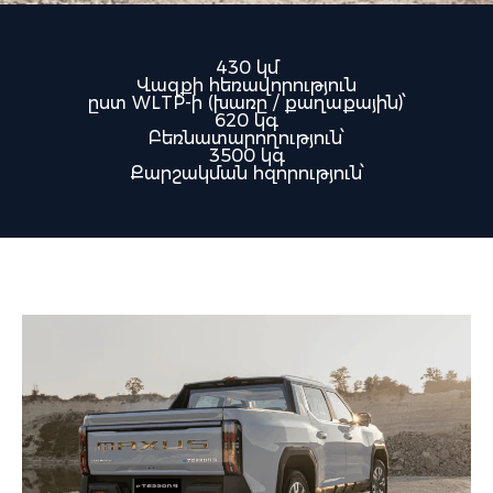
430 կմ
Վազքի հեռավորություն
ըստ WLTP-ի (խառը / քաղաքային)՝
620 կգ
Բեռնատարողություն՝
3500 կգ
Քարշակման հզորություն՝