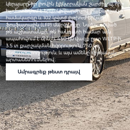
կերպարը՝ իր լիովին էլեկտրական շարժիչով, որը
համատեղում է երկակի շարժիչով լիաքարշակ
համակարգը և 102 կՎտժ լիթիում-երկաթ-
ֆոսֆատային (LFP) մարտկոցը։ Նախագծված
թե՛ աշխատանքի, թե՛ հանգստի համար՝ այն
ապահովում է մինչև 450 կմ վազք ըստ WLTP-ի,
3.5 տ քարշակման հզորություն, 750 կգ
բեռնատարողություն, և այս ամենը՝ զրոյական
արտանետումներով։
Ամրագրեք թեստ դրայվ