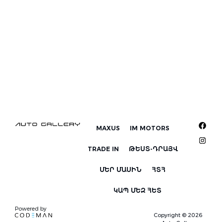
MAXUS
IM MOTORS
TRADE IN
ԹԵՍՏ-ԴՐԱՅՎ
ՄԵՐ ՄԱՍԻՆ
ՀՏՀ
ԿԱՊ ՄԵԶ ՀԵՏ
Powered by
Copyright © 2026